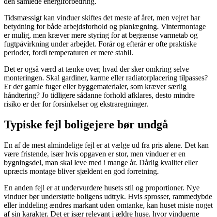
den samlede energiforbedring.
Tidsmæssigt kan vinduer skiftes det meste af året, men vejret har
betydning for både arbejdsforhold og planlægning. Vintermontage
er mulig, men kræver mere styring for at begrænse varmetab og
fugtpåvirkning under arbejdet. Forår og efterår er ofte praktiske
perioder, fordi temperaturen er mere stabil.
Det er også værd at tænke over, hvad der sker omkring selve
monteringen. Skal gardiner, karme eller radiatorplacering tilpasses?
Er der gamle fuger eller byggematerialer, som kræver særlig
håndtering? Jo tidligere sådanne forhold afklares, desto mindre
risiko er der for forsinkelser og ekstraregninger.
Typiske fejl boligejere bør undgå
En af de mest almindelige fejl er at vælge ud fra pris alene. Det kan
være fristende, især hvis opgaven er stor, men vinduer er en
bygningsdel, man skal leve med i mange år. Dårlig kvalitet eller
upræcis montage bliver sjældent en god forretning.
En anden fejl er at undervurdere husets stil og proportioner. Nye
vinduer bør understøtte boligens udtryk. Hvis sprosser, rammedybde
eller inddeling ændres markant uden omtanke, kan huset miste noget
af sin karakter. Det er især relevant i ældre huse, hvor vinduerne