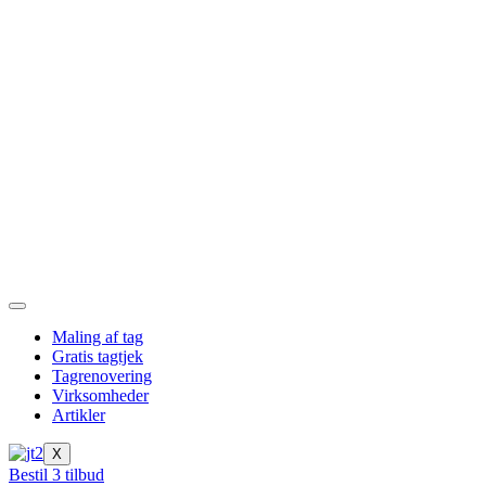
Videre
til
indhold
Maling af tag
Gratis tagtjek
Tagrenovering
Virksomheder
Artikler
X
Bestil 3 tilbud