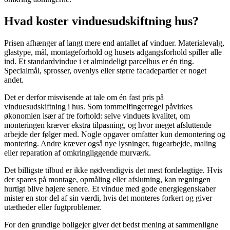
Hvad koster vinduesudskiftning hus?
Prisen afhænger af langt mere end antallet af vinduer. Materialevalg,
glastype, mål, montageforhold og husets adgangsforhold spiller alle
ind. Et standardvindue i et almindeligt parcelhus er én ting.
Specialmål, sprosser, ovenlys eller større facadepartier er noget
andet.
Det er derfor misvisende at tale om én fast pris på
vinduesudskiftning i hus. Som tommelfingerregel påvirkes
økonomien især af tre forhold: selve vinduets kvalitet, om
monteringen kræver ekstra tilpasning, og hvor meget afsluttende
arbejde der følger med. Nogle opgaver omfatter kun demontering og
montering. Andre kræver også nye lysninger, fugearbejde, maling
eller reparation af omkringliggende murværk.
Det billigste tilbud er ikke nødvendigvis det mest fordelagtige. Hvis
der spares på montage, opmåling eller afslutning, kan regningen
hurtigt blive højere senere. Et vindue med gode energiegenskaber
mister en stor del af sin værdi, hvis det monteres forkert og giver
utætheder eller fugtproblemer.
For den grundige boligejer giver det bedst mening at sammenligne