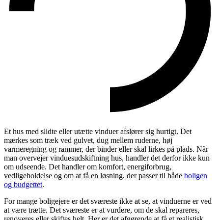
Et hus med slidte eller utætte vinduer afslører sig hurtigt. Det
mærkes som træk ved gulvet, dug mellem ruderne, høj
varmeregning og rammer, der binder eller skal lirkes på plads. Når
man overvejer vinduesudskiftning hus, handler det derfor ikke kun
om udseende. Det handler om komfort, energiforbrug,
vedligeholdelse og om at få en løsning, der passer til både
boligen
og budgettet
.
For mange boligejere er det sværeste ikke at se, at vinduerne er ved
at være trætte. Det sværeste er at vurdere, om de skal repareres,
renoveres eller skiftes helt. Her er det afgørende at få et realistisk