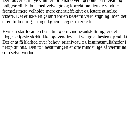
Derudover kan nye vinduer løfte både vedligeholdelsesniveau og
boligværdi. Et hus med velvalgte og korrekt monterede vinduer
fremstår mere velholdt, mere energieffektivt og lettere at sælge
videre. Det er ikke en garanti for en bestemt værdistigning, men det
er en forbedring, mange købere lægger mærke til.
Hvis du står foran en beslutning om vinduesudskiftning, er det
klogeste første skridt ikke nødvendigvis at vælge et bestemt produkt.
Det er at få klarhed over behov, prisniveau og løsningsmuligheder i
netop dit hus. Den ro i beslutningen er ofte mindst lige så værdifuld
som selve vinduet.