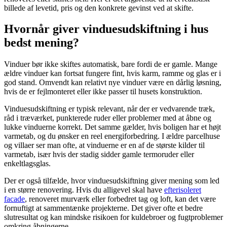
billede af levetid, pris og den konkrete gevinst ved at skifte.
Hvornår giver vinduesudskiftning i hus
bedst mening?
Vinduer bør ikke skiftes automatisk, bare fordi de er gamle. Mange
ældre vinduer kan fortsat fungere fint, hvis karm, ramme og glas er i
god stand. Omvendt kan relativt nye vinduer være en dårlig løsning,
hvis de er fejlmonteret eller ikke passer til husets konstruktion.
Vinduesudskiftning er typisk relevant, når der er vedvarende træk,
råd i træværket, punkterede ruder eller problemer med at åbne og
lukke vinduerne korrekt. Det samme gælder, hvis boligen har et højt
varmetab, og du ønsker en reel energiforbedring. I ældre parcelhuse
og villaer ser man ofte, at vinduerne er en af de største kilder til
varmetab, især hvis der stadig sidder gamle termoruder eller
enkeltlagsglas.
Der er også tilfælde, hvor vinduesudskiftning giver mening som led
i en større renovering. Hvis du alligevel skal have
efterisoleret
facade
, renoveret murværk eller forbedret tag og loft, kan det være
fornuftigt at sammentænke projekterne. Det giver ofte et bedre
slutresultat og kan mindske risikoen for kuldebroer og fugtproblemer
omkring åbningerne.