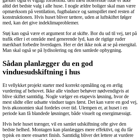
gælder også et vigtigt forbehold: den mest isolerende rude er ikke
altid det bedste valg i alle huse. I nogle ældre boliger skal man være
opmærksom på ventilation, fugtbalance og samspillet med resten af
konstruktionen. Hvis huset bliver tættere, uden at luftskiftet følger
med, kan det give indeklimaproblemer.
Støj kan også være et argument for at skifte. Bor du ud til vej, tæt på
trafik eller i et område med generende lyd, kan de rigtige ruder
mærkbart forbedre hverdagen. Her er det ikke nok at se på energital.
Man skal også se på lydisolering og den samlede opbygning.
Sådan planlægger du en god
vinduesudskiftning i hus
Et vellykket projekt starter med korrekt opmåling og en ærlig
vurdering af behovet. Ikke alle vinduer behøver nødvendigvis at
blive skiftet samtidig. Nogle vælger en etapevis løsning, hvor de
mest slidte eller udsatte vinduer tages først. Det kan være en god vej,
hvis økonomien skal fordeles over tid. Ulempen er, at huset i en
periode kan få blandede løsninger, både visuelt og energimæssigt.
Hvis hele huset trænger, vil en samlet udskiftning ofte give den
bedste helhed. Montagen kan planlægges mere effektivt, og du får
typisk en mere ensartet finish. Samtidig bliver det lettere at vurdere