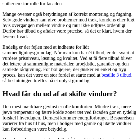
spiller en stor rolle for facaden.
Mange overser også betydningen af korrekt montering og fugning.
Selv gode vinduer kan give problemer med træk, kondens eller fugt,
hvis overgangen mellem vindue og mur ikke udføres ordentligt.
Derfor bør tilbud og aftaler være præcise, så det er klart, hvem der
leverer hvad.
Endelig er der fejlen med at indhente for lidt
sammenligningsgrundlag. Når man kun har ét tilbud, er det svært at
vurdere prisniveau, løsning og kvalitet. Ved at få flere tilbud bliver
det lettere at sammenligne materialer, arbejdstid, garantier og den
samlede rådgivning. For boligejere, der ønsker en enkel og tryg
proces, kan det være en stor fordel at starte med at
bestille 3 tilbud
,
så beslutningen træffes på et oplyst grundlag.
Hvad får du ud af at skifte vinduer?
Den mest mærkbare gevinst er ofte komforten. Mindre træk, mere
jævn temperatur og færre kolde zoner tæt ved facaden gør en tydelig
forskel i hverdagen. Dernæst kommer energiforbruget. Besparelsen
varierer fra hus til hus, men i boliger med gamle og utætte vinduer
kan forbedringen være betydelig.