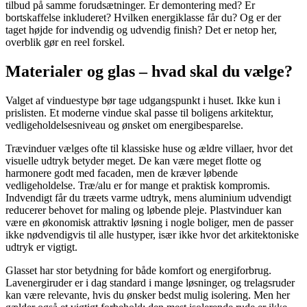
tilbud på samme forudsætninger. Er demontering med? Er
bortskaffelse inkluderet? Hvilken energiklasse får du? Og er der
taget højde for indvendig og udvendig finish? Det er netop her,
overblik gør en reel forskel.
Materialer og glas – hvad skal du vælge?
Valget af vinduestype bør tage udgangspunkt i huset. Ikke kun i
prislisten. Et moderne vindue skal passe til boligens arkitektur,
vedligeholdelsesniveau og ønsket om energibesparelse.
Trævinduer vælges ofte til klassiske huse og ældre villaer, hvor det
visuelle udtryk betyder meget. De kan være meget flotte og
harmonere godt med facaden, men de kræver løbende
vedligeholdelse. Træ/alu er for mange et praktisk kompromis.
Indvendigt får du træets varme udtryk, mens aluminium udvendigt
reducerer behovet for maling og løbende pleje. Plastvinduer kan
være en økonomisk attraktiv løsning i nogle boliger, men de passer
ikke nødvendigvis til alle hustyper, især ikke hvor det arkitektoniske
udtryk er vigtigt.
Glasset har stor betydning for både komfort og energiforbrug.
Lavenergiruder er i dag standard i mange løsninger, og trelagsruder
kan være relevante, hvis du ønsker bedst mulig isolering. Men her