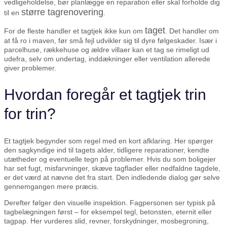
vedligeholdelse, bør planlægge en reparation eller skal forholde dig
større tagrenovering
til en
.
taget
For de fleste handler et tagtjek ikke kun om
. Det handler om
at få ro i maven, før små fejl udvikler sig til dyre følgeskader. Især i
parcelhuse, rækkehuse og ældre villaer kan et tag se rimeligt ud
udefra, selv om undertag, inddækninger eller ventilation allerede
giver problemer.
Hvordan foregår et tagtjek trin
for trin?
Et tagtjek begynder som regel med en kort afklaring. Her spørger
den sagkyndige ind til tagets alder, tidligere reparationer, kendte
utætheder og eventuelle tegn på problemer. Hvis du som boligejer
har set fugt, misfarvninger, skæve tagflader eller nedfaldne tagdele,
er det værd at nævne det fra start. Den indledende dialog gør selve
gennemgangen mere præcis.
Derefter følger den visuelle inspektion. Fagpersonen ser typisk på
tagbelægningen først – for eksempel tegl, betonsten, eternit eller
tagpap. Her vurderes slid, revner, forskydninger, mosbegroning,