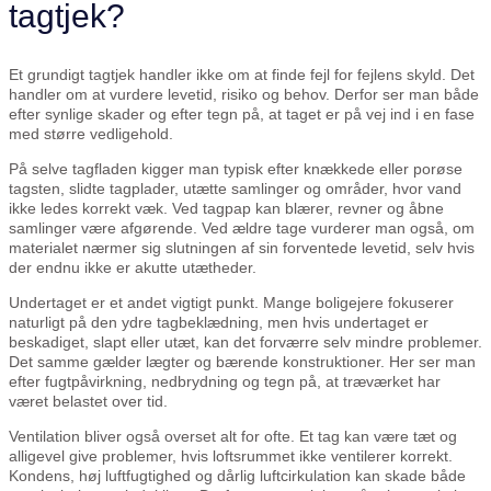
tagtjek?
Et grundigt tagtjek handler ikke om at finde fejl for fejlens skyld. Det
handler om at vurdere levetid, risiko og behov. Derfor ser man både
efter synlige skader og efter tegn på, at taget er på vej ind i en fase
med større vedligehold.
På selve tagfladen kigger man typisk efter knækkede eller porøse
tagsten, slidte tagplader, utætte samlinger og områder, hvor vand
ikke ledes korrekt væk. Ved tagpap kan blærer, revner og åbne
samlinger være afgørende. Ved ældre tage vurderer man også, om
materialet nærmer sig slutningen af sin forventede levetid, selv hvis
der endnu ikke er akutte utætheder.
Undertaget er et andet vigtigt punkt. Mange boligejere fokuserer
naturligt på den ydre tagbeklædning, men hvis undertaget er
beskadiget, slapt eller utæt, kan det forværre selv mindre problemer.
Det samme gælder lægter og bærende konstruktioner. Her ser man
efter fugtpåvirkning, nedbrydning og tegn på, at træværket har
været belastet over tid.
Ventilation bliver også overset alt for ofte. Et tag kan være tæt og
alligevel give problemer, hvis loftsrummet ikke ventilerer korrekt.
Kondens, høj luftfugtighed og dårlig luftcirkulation kan skade både