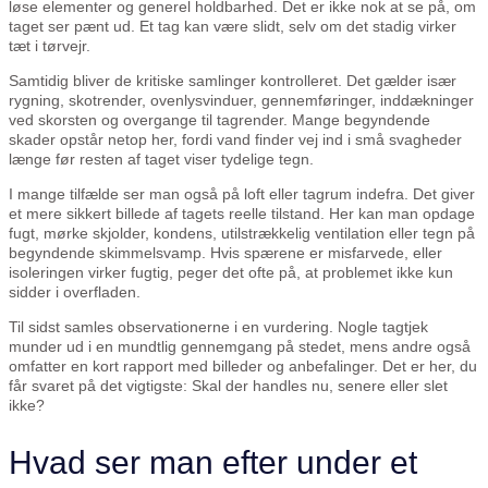
løse elementer og generel holdbarhed. Det er ikke nok at se på, om
taget ser pænt ud. Et tag kan være slidt, selv om det stadig virker
tæt i tørvejr.
Samtidig bliver de kritiske samlinger kontrolleret. Det gælder især
rygning, skotrender, ovenlysvinduer, gennemføringer, inddækninger
ved skorsten og overgange til tagrender. Mange begyndende
skader opstår netop her, fordi vand finder vej ind i små svagheder
længe før resten af taget viser tydelige tegn.
I mange tilfælde ser man også på loft eller tagrum indefra. Det giver
et mere sikkert billede af tagets reelle tilstand. Her kan man opdage
fugt, mørke skjolder, kondens, utilstrækkelig ventilation eller tegn på
begyndende skimmelsvamp. Hvis spærene er misfarvede, eller
isoleringen virker fugtig, peger det ofte på, at problemet ikke kun
sidder i overfladen.
Til sidst samles observationerne i en vurdering. Nogle tagtjek
munder ud i en mundtlig gennemgang på stedet, mens andre også
omfatter en kort rapport med billeder og anbefalinger. Det er her, du
får svaret på det vigtigste: Skal der handles nu, senere eller slet
ikke?
Hvad ser man efter under et