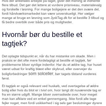
Hvis der anbefales arbejde på taget, giver det mening at indhente
flere tilbud. Det gør det lettere at vurdere prisniveau, materialevalg
og forskelle i løsning. For mange boligejere er det den svære del,
fordi håndværksmarkedet kan være uoverskueligt. Her vælger
mange at bruge en løsning som JyskTag.dk for at bestille 3 tilbud og
få bedre overblik over både pris og muligheder.
Hvornår bør du bestille et
tagtjek?
Det oplagte tidspunkt er, når du har mistanke om skade. Men i
praksis er det ofte mere fordelagtigt at bestille et tagtjek, før
problemerne bliver synlige indenfor. Har du et ældre tag, har huset
været udsat for kraftig blæst eller skybrud, eller overvejer du
som solceller
boligforbedringer
, bør tagets tilstand vurderes
først.
Et tagtjek er også relevant ved huskøb, ved overtagelse af ældre
bolig eller hvis du blot er i tvivl om, hvor langt dit nuværende tag er
fra en større udgift. Mange bliver overraskede over, hvor meget
man kan afklare ved en enkel gennemgang. Ikke fordi alle tage
fejler noget, men fordi usikkerhed i sig selv gør beslutninger dyrere