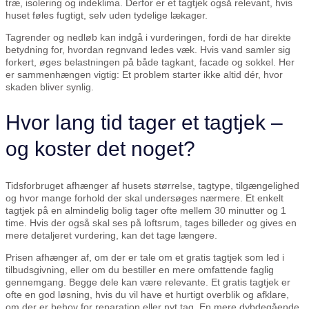
træ, isolering og indeklima. Derfor er et tagtjek også relevant, hvis
huset føles fugtigt, selv uden tydelige lækager.
Tagrender og nedløb kan indgå i vurderingen, fordi de har direkte
betydning for, hvordan regnvand ledes væk. Hvis vand samler sig
forkert, øges belastningen på både tagkant, facade og sokkel. Her
er sammenhængen vigtig: Et problem starter ikke altid dér, hvor
skaden bliver synlig.
Hvor lang tid tager et tagtjek –
og koster det noget?
Tidsforbruget afhænger af husets størrelse, tagtype, tilgængelighed
og hvor mange forhold der skal undersøges nærmere. Et enkelt
tagtjek på en almindelig bolig tager ofte mellem 30 minutter og 1
time. Hvis der også skal ses på loftsrum, tages billeder og gives en
mere detaljeret vurdering, kan det tage længere.
Prisen afhænger af, om der er tale om et gratis tagtjek som led i
tilbudsgivning, eller om du bestiller en mere omfattende faglig
gennemgang. Begge dele kan være relevante. Et gratis tagtjek er
ofte en god løsning, hvis du vil have et hurtigt overblik og afklare,
om der er behov for reparation eller nyt tag. En mere dybdegående