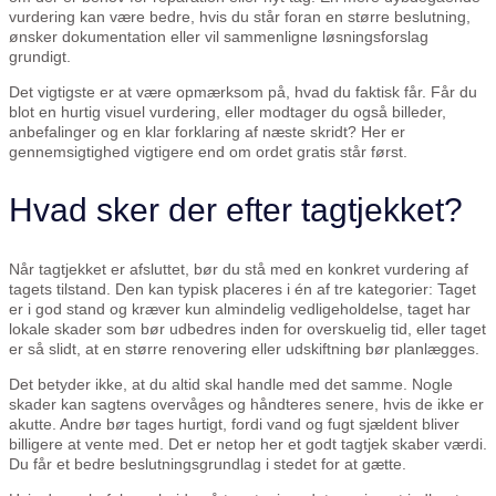
vurdering kan være bedre, hvis du står foran en større beslutning,
ønsker dokumentation eller vil sammenligne løsningsforslag
grundigt.
Det vigtigste er at være opmærksom på, hvad du faktisk får. Får du
blot en hurtig visuel vurdering, eller modtager du også billeder,
anbefalinger og en klar forklaring af næste skridt? Her er
gennemsigtighed vigtigere end om ordet gratis står først.
Hvad sker der efter tagtjekket?
Når tagtjekket er afsluttet, bør du stå med en konkret vurdering af
tagets tilstand. Den kan typisk placeres i én af tre kategorier: Taget
er i god stand og kræver kun almindelig vedligeholdelse, taget har
lokale skader som bør udbedres inden for overskuelig tid, eller taget
er så slidt, at en større renovering eller udskiftning bør planlægges.
Det betyder ikke, at du altid skal handle med det samme. Nogle
skader kan sagtens overvåges og håndteres senere, hvis de ikke er
akutte. Andre bør tages hurtigt, fordi vand og fugt sjældent bliver
billigere at vente med. Det er netop her et godt tagtjek skaber værdi.
Du får et bedre beslutningsgrundlag i stedet for at gætte.